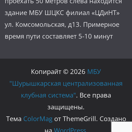
проехать 50 метров слева находится
здание МБУ ШЦКС филиал «ЦДиНТ»
ул. Комсомольская, д13. Примерное
время пути составляет 5-10 минут
Копирайт © 2026
МБУ
"Шурышкарская централизованная
клубная система"
. Все права
защищены.
Тема
ColorMag
от ThemeGrill. Создано
на
WordPress
.