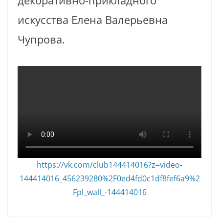
декоративно-прикладного
искусства Елена Валерьевна
Чупрова.
https://vk.com/club144414016?z=video-
144414016_456239280%2F0ed4fd0c1df8fef6a9%2
Fpl_wall_-144414016