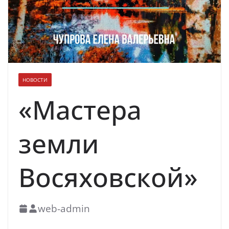
духовно-нравственных ценностей
НОВОСТИ
«Мастера
земли
Восяховской»
web-admin