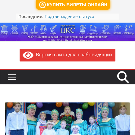
Суббота, 8 августа, 2026
Обзор лучших ведомственных и
Последние:
региональных практик
проведения мероприятий по
реализации Основ
государственной политики по
сохранению и укреплению
традиционных российских
духовно-нравственных ценностей
Версия сайта для слабовидящих
Подтверждение статуса
многодетной семьи и иных льгот
через Цифровой ID в
национальном мессенджере Max
Как действовать при атаке БПЛА:
памятка от МЧС России
Памятка для жителей: Правила
безопасности при угрозе или
атаке БПЛА (беспилотников)
Минкультуры России запускает
акцию для школьников «Чудеса
народных промыслов России.
Олимпиада»