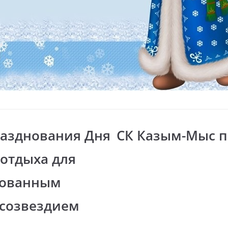
разднования Дня
СК Казым-Мыс п
отдыха для
зованным
 созвездием