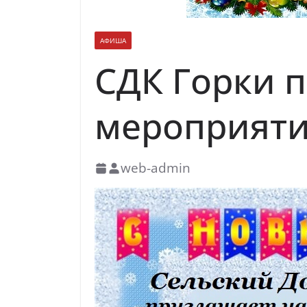
АФИША
СДК Горки 
мероприят
web-admin