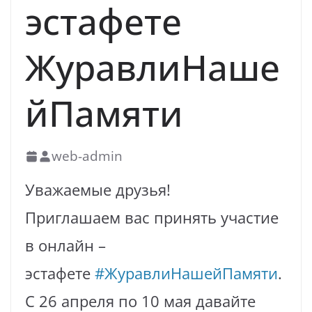
эстафете
ЖуравлиНаше
йПамяти
web-admin
Уважаемые друзья!
Приглашаем вас принять участие
в онлайн –
эстафете
#ЖуравлиНашейПамяти
.
С 26 апреля по 10 мая давайте