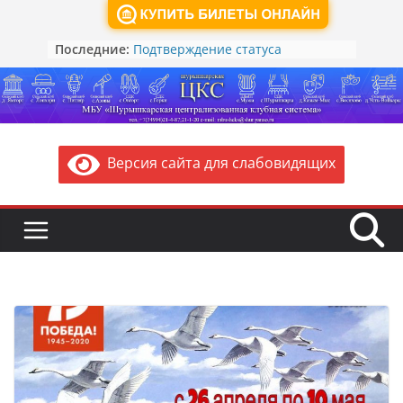
Суббота, 8 августа, 2026
Обзор лучших ведомственных и
Последние:
региональных практик
проведения мероприятий по
реализации Основ
государственной политики по
сохранению и укреплению
традиционных российских
Версия сайта для слабовидящих
духовно-нравственных ценностей
Подтверждение статуса
многодетной семьи и иных льгот
через Цифровой ID в
национальном мессенджере Max
Как действовать при атаке БПЛА:
памятка от МЧС России
Памятка для жителей: Правила
безопасности при угрозе или
атаке БПЛА (беспилотников)
Минкультуры России запускает
акцию для школьников «Чудеса
народных промыслов России.
Олимпиада»