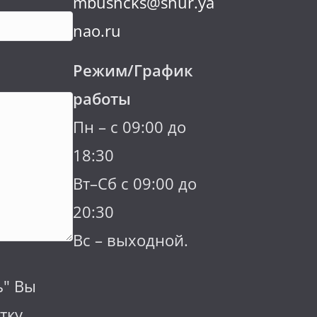
mbushcks@shur.ya
nao.ru
Режим/График
работы
Пн – с 09:00 до
18:30
Вт–Сб с 09:00 до
20:30
Вс – выходной.
ь" Вы
тку