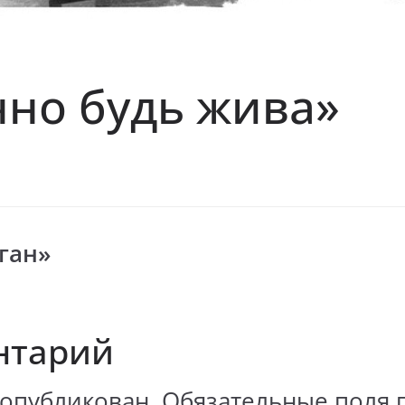
чно будь жива»
ган»
нтарий
 опубликован.
Обязательные поля