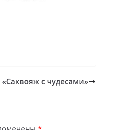
«Саквояж с чудесами»
 помечены
*