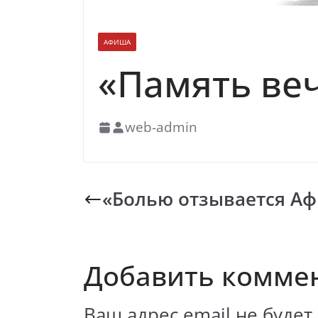
АФИША
«Память ве
web-admin
«Болью отзывается Аф
Добавить комме
Ваш адрес email не будет