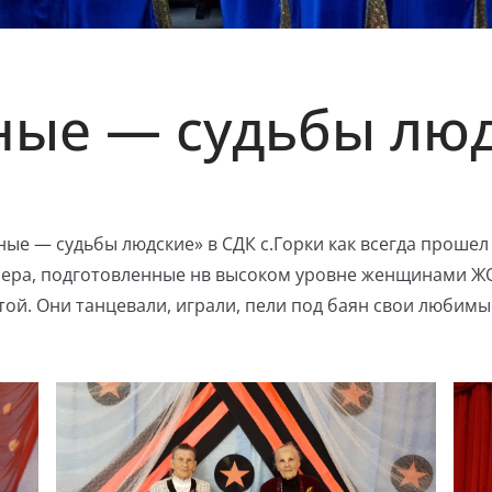
ные — судьбы лю
ые — судьбы людские» в СДК с.Горки как всегда прошел
мера, подготовленные нв высоком уровне женщинами ЖО
й. Они танцевали, играли, пели под баян свои любимые