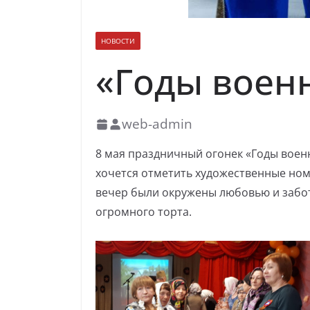
НОВОСТИ
«Годы воен
web-admin
8 мая праздничный огонек «Годы военн
хочется отметить художественные но
вечер были окружены любовью и забото
огромного торта.