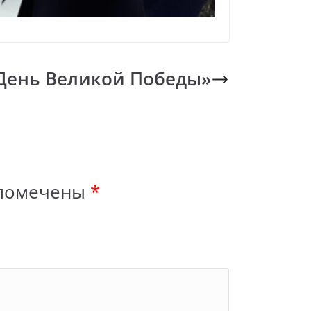
День Великой Победы»
 помечены
*