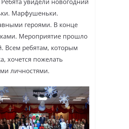
. Ребята увидели новогодний
ьки. Марфушеньки.
авными героями. В конце
рками. Мероприятие прошло
й. Всем ребятам, которым
а, хочется пожелать
ыми личностями.