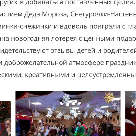
ругих и добиваться поставленных целей
частием Деда Мороза, Снегурочки-Настен
винки-снежинки и вдоволь поиграли с гл
на новогодняя лотерея с ценными пода
видетельствуют отзывы детей и родителе
 и доброжелательной атмосфере праздник
ческими, креативными и целеустремленн