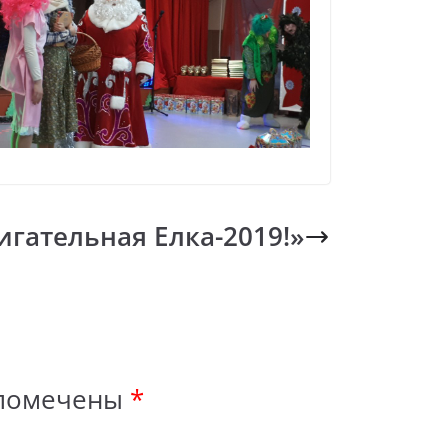
игательная Елка-2019!»
 помечены
*