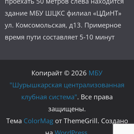
проехать 50 метров слева находится
здание МБУ ШЦКС филиал «ЦДиНТ»
ул. Комсомольская, д13. Примерное
время пути составляет 5-10 минут
Копирайт © 2026
МБУ
"Шурышкарская централизованная
клубная система"
. Все права
защищены.
Тема
ColorMag
от ThemeGrill. Создано
на
WordPress
.