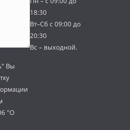
Пн – с 09:00 до
18:30
Вт–Сб с 09:00 до
20:30
Вс – выходной.
ь" Вы
тку
формации
м
06 "О