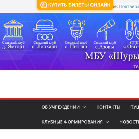
Последние:
Подтверж
Пятница, 7 августа, 2026
многодет
через Ци
национа
Как дейс
памятка 
Памятка 
безопасн
атаке БП
Минкульт
акцию дл
народных
Олимпиа
Обзор лу
регионал
проведе
реализа
ОБ УЧРЕЖДЕНИИ
КОНТАКТЫ
ПУШ
государс
сохране
КЛУБНЫЕ ФОРМИРОВАНИЯ
НОВОСТ
традици
духовно-