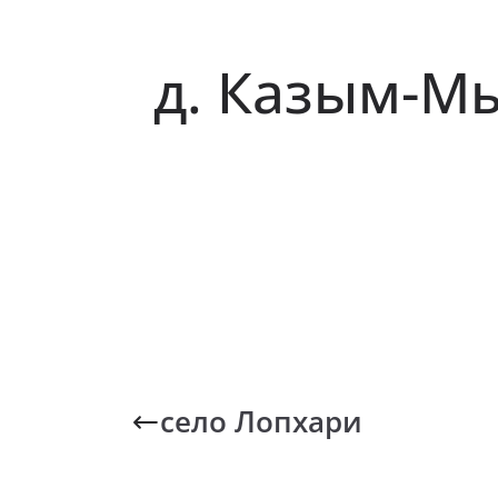
д. Казым-М
село Лопхари