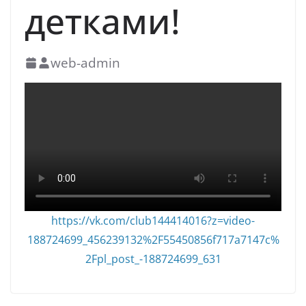
детками!
web-admin
https://vk.com/club144414016?z=video-
188724699_456239132%2F55450856f717a7147c%
2Fpl_post_-188724699_631